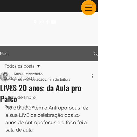
Post
Todos os posts
Andrei Moscheto
Todos os posts
23 de mai. de 2020
1 min de leitura
LIVES 20 anos: da Aula pro
PSIU!
Palco
Curso de Impro
Troca de Ideias
No dia de ontem o Antropofocus fez 
a sua LIVE de celebração dos 20 
anos de Antropofocus e o foco foi a 
sala de aula.