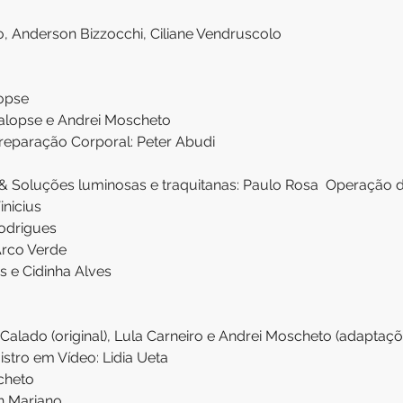
o, Anderson Bizzocchi, Ciliane Vendruscolo
lopse
ialopse e Andrei Moscheto
reparação Corporal: Peter Abudi
 & Soluções luminosas e traquitanas: Paulo Rosa  Operação 
inicius
odrigues
Arco Verde
s e Cidinha Alves
 Calado (original), Lula Carneiro e Andrei Moscheto (adaptaçõ
stro em Vídeo: Lidia Ueta
cheto
n Mariano