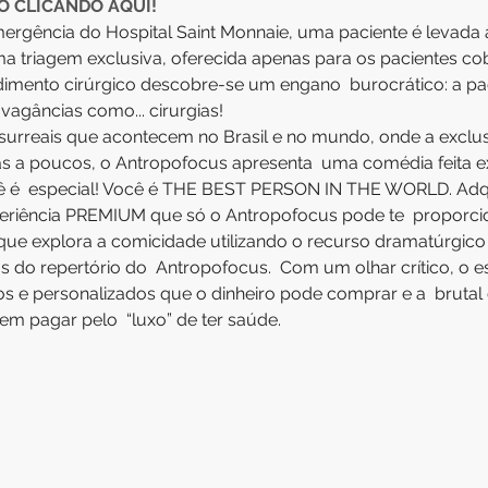
O CLICANDO AQUI!
gência do Hospital Saint Monnaie, uma paciente é levada à
ma triagem exclusiva, oferecida apenas para os pacientes co
imento cirúrgico descobre-se um engano  burocrático: a pa
vagâncias como... cirurgias!
 surreais que acontecem no Brasil e no mundo, onde a exclu
as a poucos, o Antropofocus apresenta  uma comédia feita e
 é  especial! Você é THE BEST PERSON IN THE WORLD. Adqui
periência PREMIUM que só o Antropofocus pode te  proporc
e explora a comicidade utilizando o recurso dramatúrgico d
 do repertório do  Antropofocus.  Com um olhar crítico, o esp
s e personalizados que o dinheiro pode comprar e a  brutal 
pagar pelo  “luxo” de ter saúde.​​