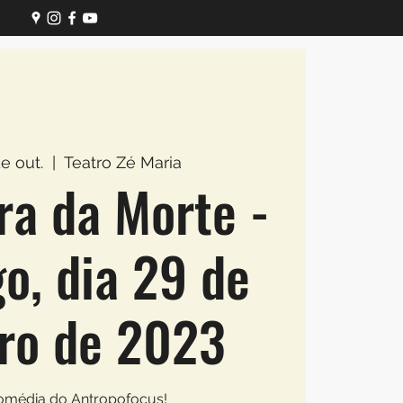
e out.
  |  
Teatro Zé Maria
ra da Morte -
o, dia 29 de
ro de 2023
omédia do Antropofocus!