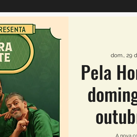
dom., 29 d
Pela Ho
doming
outub
A nova c