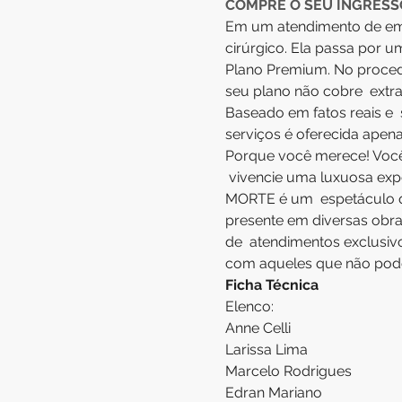
COMPRE O SEU INGRESS
Em um atendimento de emer
cirúrgico. Ela passa por u
Plano Premium. No proced
seu plano não cobre  extra
Baseado em fatos reais e 
serviços é oferecida apen
Porque você merece! Você
 vivencie uma luxuosa ex
MORTE é um  espetáculo qu
presente em diversas obras
de  atendimentos exclusivo
com aqueles que não podem 
Ficha Técnica  
Elenco:
Anne Celli
Larissa Lima
Marcelo Rodrigues
Edran Mariano