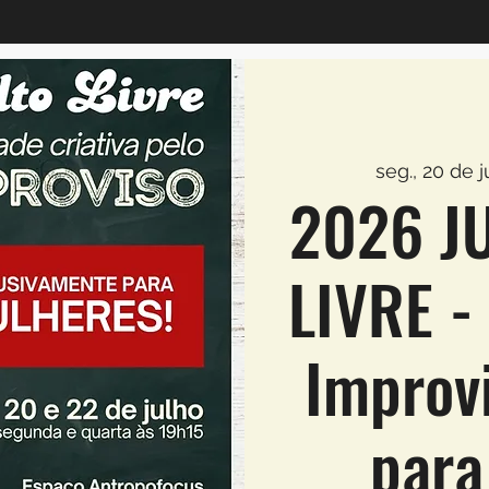
seg., 20 de ju
2026 J
LIVRE -
Improvi
para