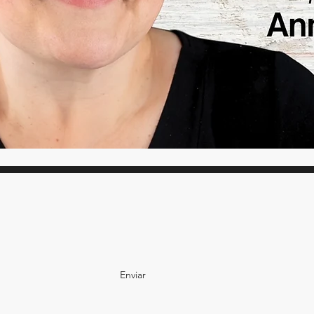
Deixe seu e-mail e receba novidades do
Antropofocus
Enviar