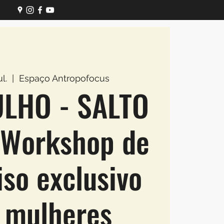
l.
  |  
Espaço Antropofocus
ULHO - SALTO
 Workshop de
so exclusivo
 mulheres