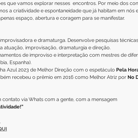
s que vamos explorar nesses  encontros. Por meio dos conce
os a criatividade e espontaneidade que já habitam em nós e
penas espaço, abertura e coragem para se manifestar.
ra, improvisadora e dramaturga. Desenvolve pesquisas técnica
 atuação, improvisação, dramaturgia e direção.
einamentos de improviso e interpretação com mestres de dif
bia, Espanha).
ha Azul 2023 de Melhor Direção com o espetáculo 
Pela Hora
mbém recebeu o prêmio em 2016 como Melhor Atriz por 
No D
em contato via Whats com a gente, com a mensagem 
tividade!”
 
QUI