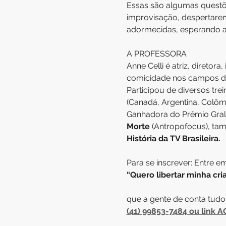
Essas são algumas questõe
improvisação, despertarem
adormecidas, esperando a
A PROFESSORA
Anne Celli é atriz, direto
comicidade nos campos da
Participou de diversos tr
(Canadá, Argentina, Colôm
Ganhadora do Prêmio Gral
Morte
 (Antropofocus), ta
História da TV Brasileira. 
Para se inscrever: Entre 
“Quero libertar minha cria
que a gente de conta tudo.
(41) 99853-7484 ou link A