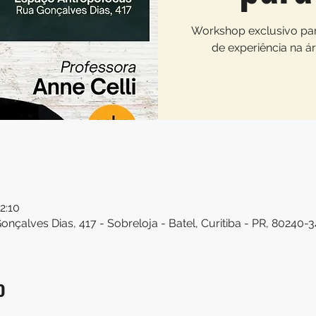
Workshop exclusivo pa
de experiência na á
22:10
nçalves Dias, 417 - Sobreloja - Batel, Curitiba - PR, 80240-34
o